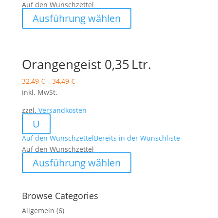
Auf den Wunschzettel
Dieses
Ausführung wählen
Produkt
weist
mehrere
Varianten
Orangengeist 0,35 Ltr.
auf.
32,49
€
–
34,49
€
Die
inkl. MwSt.
Optionen
können
zzgl.
Versandkosten
auf
U
der
Auf den Wunschzettel
Bereits in der Wunschliste
Produktseite
Auf den Wunschzettel
gewählt
Dieses
werden
Ausführung wählen
Produkt
weist
mehrere
Browse Categories
Varianten
Allgemein
(6)
auf.