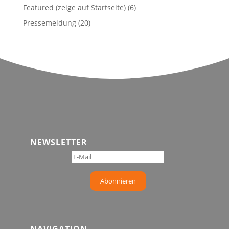
Featured (zeige auf Startseite)
(6)
Die
Optionen
Pressemeldung
(20)
können
auf
der
Produktseite
gewählt
werden
NEWSLETTER
Abonnieren