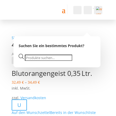
Konto
Suche
Warenkorb
0
0,00
€
Wu
nsc
Startseite
/ Produkt Alkoholgehalt / 41.5 % Vol.
hlist
41.5 % Vol.
e -
Suchen Sie ein bestimmtes Produkt?
Alle 2 Ergebnisse werden angezeigt
Products
search
Blutorangengeist 0,35 Ltr.
32,49
€
–
34,49
€
inkl. MwSt.
zzgl.
Versandkosten
U
Auf den Wunschzettel
Bereits in der Wunschliste