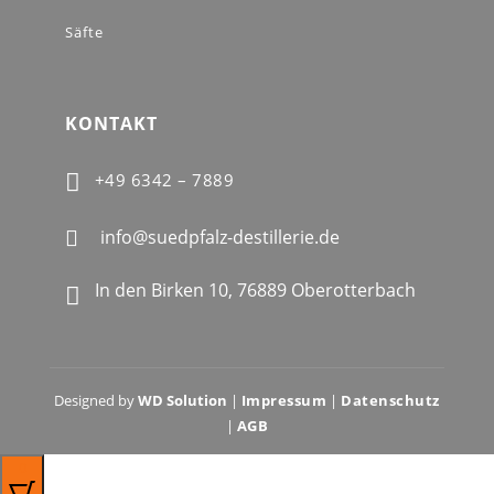
Säfte
KONTAKT

+49 6342 – 7889
info@suedpfalz-destillerie.de

In den Birken 10, 76889 Oberotterbach

Designed by
WD Solution
|
Impressum
|
Datenschutz
|
AGB
0