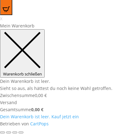
0
X
Mein Warenkorb
Warenkorb schließen
Dein Warenkorb ist leer.
Sieht so aus, als hättest du noch keine Wahl getroffen.
Zwischensumme
0,00
€
Versand
Gesamtsumme
0,00
€
Dein Warenkorb ist leer. Kauf jetzt ein
(öffnet
Betrieben von
CartPops
sich
in