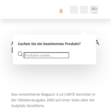
Konto
Suche
Warenkorb
0
0,00
€
Wu
nsc
hlist
Artikel in der Zeitschrift A
e -
Suchen Sie ein bestimmtes Produkt?
LA CARTE
Products
search
Das renommierte Magazin A LA CARTE berichtet in
der Oktoberausgabe 2009 auf einer Seite über die
Südpfalz-Destillerie.