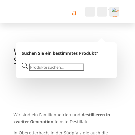
Konto
Suche
Warenkorb
0
0,00
€
Wu
nsc
hlist
Willkommen bei der
e -
Suchen Sie ein bestimmtes Produkt?
Südpfalz-Destillerie
Products
search
Wir sind ein Familienbetrieb und
destillieren in
zweiter Generation
feinste Destillate.
In Oberotterbach, in der Südpfalz die auch die