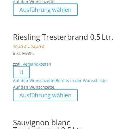
Auf den Wunschzettel
gewählt
Dieses
werden
Ausführung wählen
Produkt
weist
mehrere
Varianten
Riesling Tresterbrand 0,5 Ltr.
auf.
20,49
€
–
24,49
€
Die
inkl. MwSt.
Optionen
können
zzgl.
Versandkosten
auf
U
der
Auf den Wunschzettel
Bereits in der Wunschliste
Produktseite
Auf den Wunschzettel
gewählt
Dieses
werden
Ausführung wählen
Produkt
weist
mehrere
Varianten
Sauvignon blanc
auf.