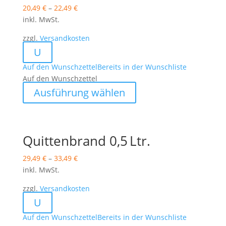
20,49
€
–
22,49
€
Die
inkl. MwSt.
Optionen
können
zzgl.
Versandkosten
auf
U
der
Auf den Wunschzettel
Bereits in der Wunschliste
Produktseite
Auf den Wunschzettel
gewählt
Dieses
werden
Ausführung wählen
Produkt
weist
mehrere
Varianten
Quittenbrand 0,5 Ltr.
auf.
29,49
€
–
33,49
€
Die
inkl. MwSt.
Optionen
können
zzgl.
Versandkosten
auf
U
der
Auf den Wunschzettel
Bereits in der Wunschliste
Produktseite