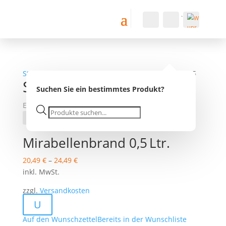
Konto
Suche
Warenkorb
0
0,00
€
Wu
nsc
Startseite
/ Produkt Flaschenform /
Serie N
/ Seite 5
hlist
Serie N
e -
Suchen Sie ein bestimmtes Produkt?
Ergebnisse 37 – 45 von 51 werden angezeigt
Products
search
Mirabellenbrand 0,5 Ltr.
20,49
€
–
24,49
€
inkl. MwSt.
zzgl.
Versandkosten
U
Auf den Wunschzettel
Bereits in der Wunschliste