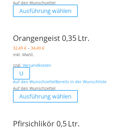
Auf den Wunschzettel
Dieses
Ausführung wählen
Produkt
weist
mehrere
Varianten
Orangengeist 0,35 Ltr.
auf.
32,49
€
–
34,49
€
Die
inkl. MwSt.
Optionen
können
zzgl.
Versandkosten
auf
U
der
Auf den Wunschzettel
Bereits in der Wunschliste
Produktseite
Auf den Wunschzettel
gewählt
Dieses
werden
Ausführung wählen
Produkt
weist
mehrere
Varianten
Pfirsichlikör 0,5 Ltr.
auf.