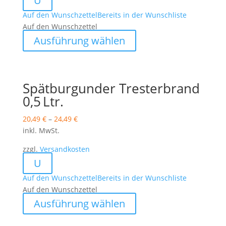
U
Produktseite
gewählt
Auf den Wunschzettel
Bereits in der Wunschliste
werden
Auf den Wunschzettel
Dieses
Ausführung wählen
Produkt
weist
mehrere
Varianten
Spätburgunder Tresterbrand
auf.
0,5 Ltr.
Die
Optionen
20,49
€
–
24,49
€
können
inkl. MwSt.
auf
zzgl.
Versandkosten
der
U
Produktseite
gewählt
Auf den Wunschzettel
Bereits in der Wunschliste
werden
Auf den Wunschzettel
Dieses
Ausführung wählen
Produkt
weist