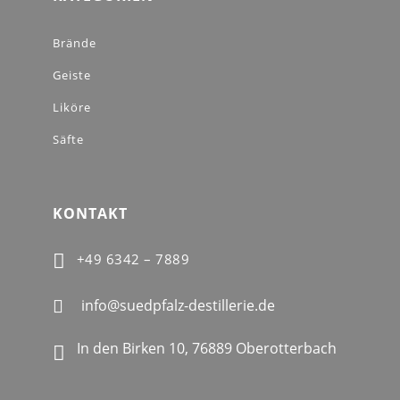
Brände
Geiste
Liköre
Säfte
KONTAKT

+49 6342 – 7889
info@suedpfalz-destillerie.de

In den Birken 10, 76889 Oberotterbach
