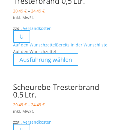
Tresterbrand 0,5 Ltr.
Die
Optionen
20,49
€
–
24,49
€
können
inkl. MwSt.
auf
zzgl.
Versandkosten
der
U
Produktseite
gewählt
Auf den Wunschzettel
Bereits in der Wunschliste
werden
Auf den Wunschzettel
Dieses
Ausführung wählen
Produkt
weist
mehrere
Varianten
Scheurebe Tresterbrand
auf.
0,5 Ltr.
Die
Optionen
20,49
€
–
24,49
€
können
inkl. MwSt.
auf
zzgl.
Versandkosten
der