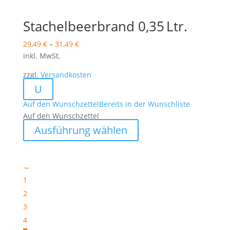
mehrere
Varianten
Stachelbeerbrand 0,35 Ltr.
auf.
29,49
€
–
31,49
€
Die
inkl. MwSt.
Optionen
können
zzgl.
Versandkosten
auf
U
der
Auf den Wunschzettel
Bereits in der Wunschliste
Produktseite
Auf den Wunschzettel
gewählt
Dieses
werden
Ausführung wählen
Produkt
weist
mehrere
←
Varianten
1
auf.
2
Die
3
Optionen
4
können