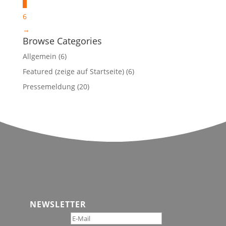
auf
5
der
6
Produktseite
→
gewählt
Browse Categories
werden
Allgemein
(6)
Featured (zeige auf Startseite)
(6)
Pressemeldung
(20)
NEWSLETTER