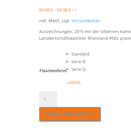
60,98
€
–
68,98
€
/
l
inkl. MwSt.
zzgl.
Versandkosten
Auszeichnungen: 2015 mit der silbernen Ka
Landwirtschaftskammer Rheinland-Pfalz prämi
Standard
Serie N
Serie Q
Flaschenform
Leeren
Brand
aus
der
In den Warenkorb
schwarzen
Johannisbeere
0,5 Ltr.