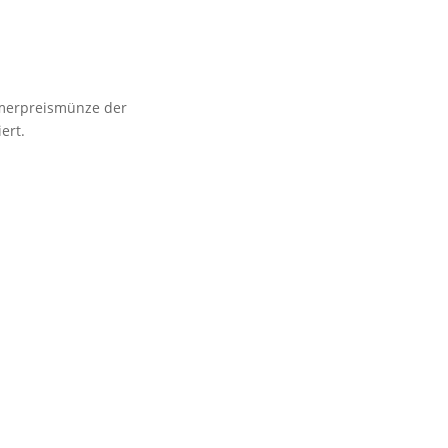
mmerpreismünze der
ert.