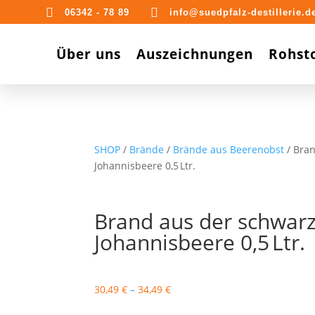


06342 - 78 89
info@suedpfalz-destillerie.d
Über uns
Auszeichnungen
Rohst
SHOP
/
Brände
/
Brände aus Beerenobst
/ Bra
Johannisbeere 0,5 Ltr.
Brand aus der schwar
Johannisbeere 0,5 Ltr.
30,49
€
–
34,49
€