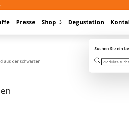
e
offe
Presse
Shop
Degustation
Konta
Suchen Sie ein b
Products
nd aus der schwarzen
search
zen