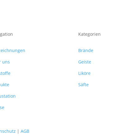
gation
Kategorien
zeichnungen
Brände
te
r uns
Geiste
toffe
Liköre
ukte
Säfte
station
se
nschutz
|
AGB