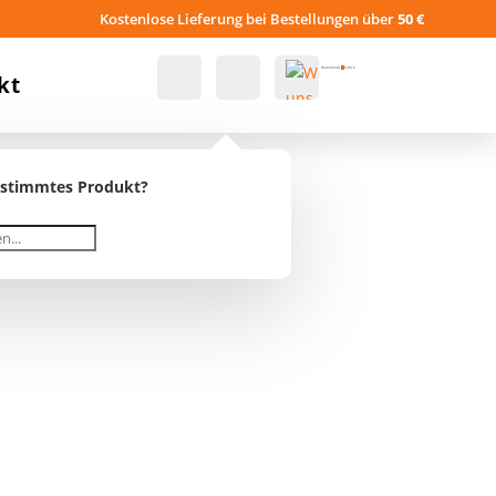
Kostenlose Lieferung bei Bestellungen über
50 €
Konto
Suche
Warenkorb
0
0,00
€
kt
Wu
estimmtes Produkt?
nsc
hlist
e -