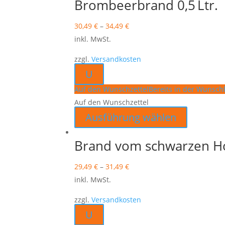
Brombeerbrand 0,5 Ltr.
30,49
€
–
34,49
€
inkl. MwSt.
zzgl.
Versandkosten
U
Auf den Wunschzettel
Bereits in der Wunschl
Auf den Wunschzettel
Dieses
Ausführung wählen
Produkt
weist
Brand vom schwarzen Ho
mehrere
29,49
€
–
31,49
€
Varianten
inkl. MwSt.
auf.
Die
zzgl.
Versandkosten
Optionen
U
können