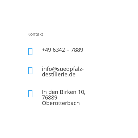
Kontakt
+49 6342 – 7889

info@suedpfalz-

destillerie.de
In den Birken 10,

76889
Oberotterbach