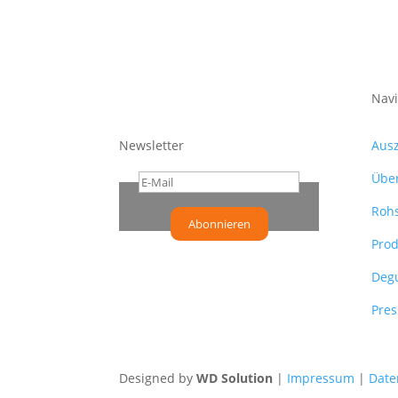
auf.
Die
Optionen
können
Navi
auf
der
Newsletter
Aus
Produktsei
Übe
gewählt
werden
Rohs
Abonnieren
Prod
Degu
Pres
Designed by
WD Solution
|
Impressum
|
Date