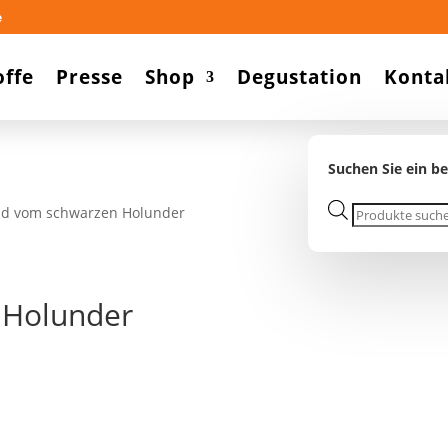
e
offe
Presse
Shop
Degustation
Konta
Suchen Sie ein b
Products
nd vom schwarzen Holunder
search
 Holunder