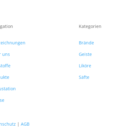
gation
Kategorien
zeichnungen
Brände
te
r uns
Geiste
toffe
Liköre
ukte
Säfte
station
se
nschutz
|
AGB