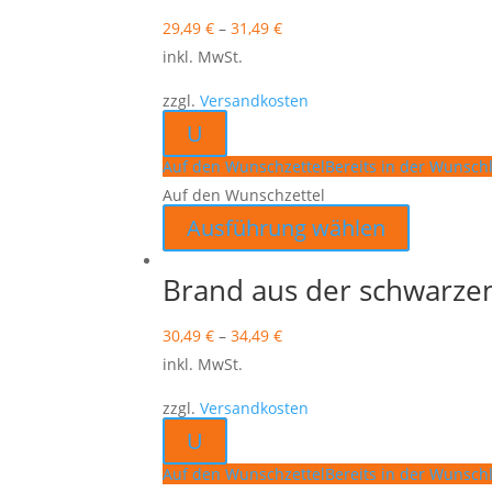
29,49
€
–
31,49
€
inkl. MwSt.
zzgl.
Versandkosten
U
Auf den Wunschzettel
Bereits in der Wunschl
Auf den Wunschzettel
Dieses
Ausführung wählen
Produkt
weist
Brand aus der schwarzen
mehrere
30,49
€
–
34,49
€
Varianten
inkl. MwSt.
auf.
Die
zzgl.
Versandkosten
Optionen
U
können
Auf den Wunschzettel
Bereits in der Wunschl
auf