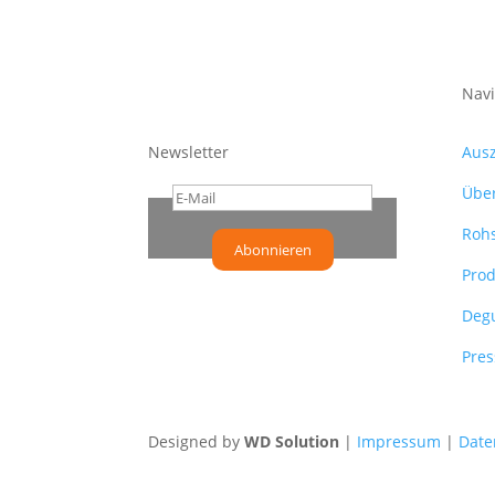
Die
Optionen
können
Navi
auf
der
Newsletter
Aus
Produktsei
Übe
gewählt
werden
Rohs
Abonnieren
Prod
Degu
Pres
Designed by
WD Solution
|
Impressum
|
Date