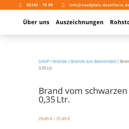


06342 - 78 89
info@suedpfalz-destillerie.d
Über uns
Auszeichnungen
Rohst
SHOP
/
Brände
/
Brände aus Beerenobst
/ Bra
0,35 Ltr.
Brand vom schwarzen
0,35 Ltr.
29,49
€
–
31,49
€