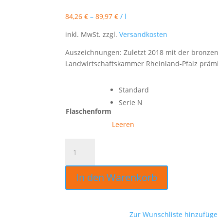
84,26
€
–
89,97
€
/
l
inkl. MwSt.
zzgl.
Versandkosten
Auszeichnungen: Zuletzt 2018 mit der bronz
Landwirtschaftskammer Rheinland-Pfalz prämi
Standard
Serie N
Flaschenform
Leeren
Brand
vom
schwarzen
In den Warenkorb
Holunder
0,35 Ltr.
Menge
Zur Wunschliste hinzufüg