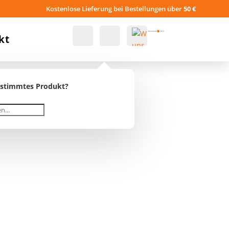
Kostenlose Lieferung bei Bestellungen über
50 €
Konto
Suche
Warenkorb
0
0,00
€
kt
Wu
estimmtes Produkt?
nsc
hlist
e -