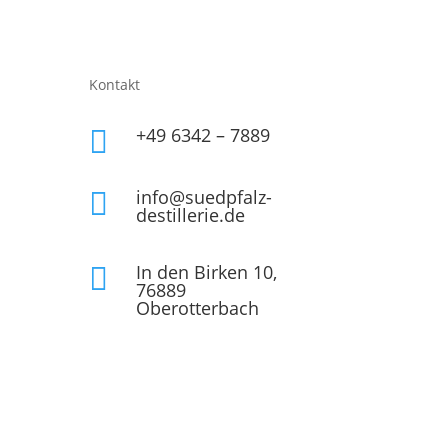
Kontakt
+49 6342 – 7889

info@suedpfalz-

destillerie.de
In den Birken 10,

76889
Oberotterbach