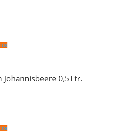
iste
 Johannisbeere 0,5 Ltr.
iste