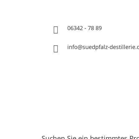
06342 - 78 89

info@suedpfalz-destillerie.

Suchen Sie ein bestimmtes Pr