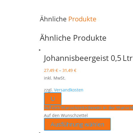
Ähnliche
Produkte
Ähnliche Produkte
Johannisbeergeist 0,5 Ltr
27,49
€
–
31,49
€
inkl. MwSt.
zzgl.
Versandkosten
U
Auf den Wunschzettel
Bereits in der Wunschl
Auf den Wunschzettel
Dieses
Ausführung wählen
Produkt