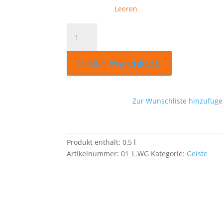
Leeren
Wildschlehengeist
0,5 Ltr.
Menge
In den Warenkorb
Zur Wunschliste hinzufüg
Produkt enthält: 0,5
l
Artikelnummer:
01_L.WG
Kategorie:
Geiste