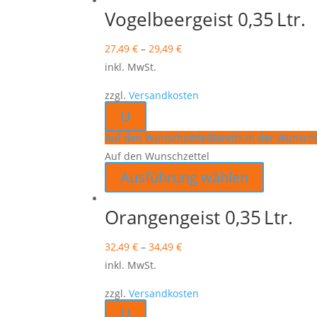
weist
Vogelbeergeist 0,35 Ltr.
mehrere
27,49
€
–
29,49
€
Varianten
inkl. MwSt.
auf.
Die
zzgl.
Versandkosten
Optionen
U
können
Auf den Wunschzettel
Bereits in der Wunschl
auf
Auf den Wunschzettel
der
Dieses
Ausführung wählen
Produktsei
Produkt
gewählt
weist
Orangengeist 0,35 Ltr.
werden
mehrere
32,49
€
–
34,49
€
Varianten
inkl. MwSt.
auf.
Die
zzgl.
Versandkosten
Optionen
U