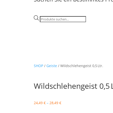
Products
search
SHOP
/
Geiste
/ Wildschlehengeist 0,5 Ltr.
Wildschlehengeist 0,5 L
24,49
€
–
28,49
€