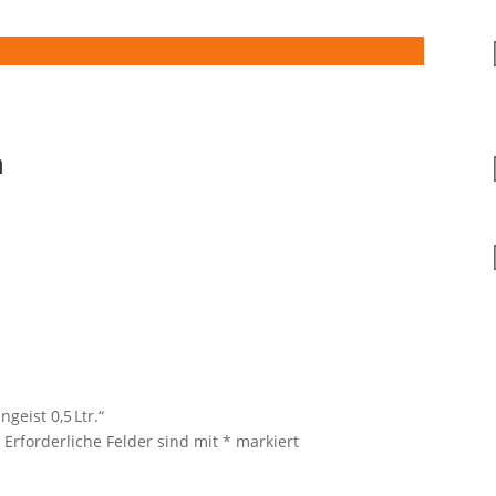
n
geist 0,5 Ltr.“
.
Erforderliche Felder sind mit
*
markiert