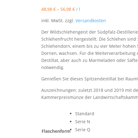
48,98
€
–
56,98
€
/
l
inkl. MwSt.
zzgl.
Versandkosten
Der Wildschlehengeist der Südpfalz-Destilleri
Schlehenfrucht hergestellt. Die Schlehen sind
Schlehendorn, einem bis zu vier Meter hohen 
Dornen, wachsen. Für die Weiterverarbeitung 
Destillat, aber auch zu Marmeladen oder Säften
notwendig.
Genießen Sie dieses Spitzendestillat bei Rau
Auszeichnungen: zuletzt 2018 und 2019 mit d
Kammerpreismünze der Landwirtschaftskammer
Standard
Serie N
Serie Q
Flaschenform